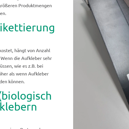
i größeren Produktmengen
gen.
tikettierung
 kostet, hängt von Anzahl
. Wenn die Aufkleber sehr
sen, wie es z.B. bei
 höher als wenn Aufkleber
rden können.
(biologisch
klebern