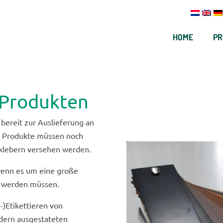
HOME
PR
 Produkten
 bereit zur Auslieferung an
e Produkte müssen noch
fklebern versehen werden.
 wenn es um eine große
t werden müssen.
-)Etikettieren von
dern ausgestateten